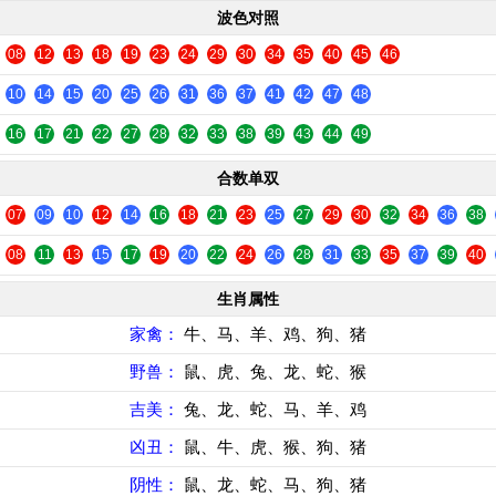
波色对照
08
12
13
18
19
23
24
29
30
34
35
40
45
46
10
14
15
20
25
26
31
36
37
41
42
47
48
16
17
21
22
27
28
32
33
38
39
43
44
49
合数单双
07
09
10
12
14
16
18
21
23
25
27
29
30
32
34
36
38
08
11
13
15
17
19
20
22
24
26
28
31
33
35
37
39
40
生肖属性
家禽：
牛、马、羊、鸡、狗、猪
野兽：
鼠、虎、兔、龙、蛇、猴
吉美：
兔、龙、蛇、马、羊、鸡
凶丑：
鼠、牛、虎、猴、狗、猪
阴性：
鼠、龙、蛇、马、狗、猪