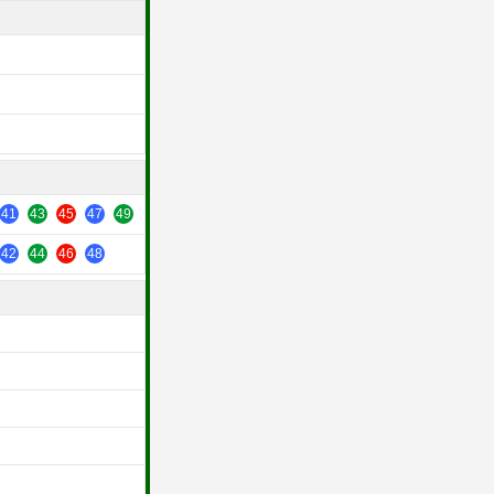
41
43
45
47
49
42
44
46
48