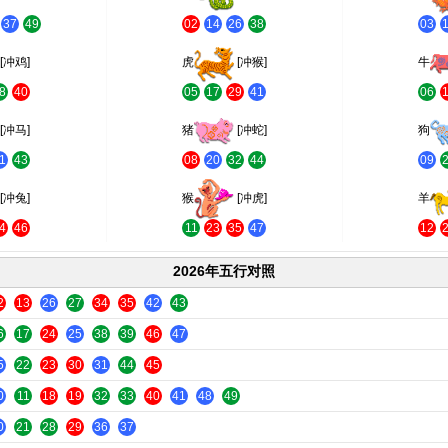
37
49
02
14
26
38
03
[冲鸡]
虎
[冲猴]
牛
8
40
05
17
29
41
06
[冲马]
猪
[冲蛇]
狗
1
43
08
20
32
44
09
[冲兔]
猴
[冲虎]
羊
4
46
11
23
35
47
12
2026年五行对照
2
13
26
27
34
35
42
43
6
17
24
25
38
39
46
47
5
22
23
30
31
44
45
0
11
18
19
32
33
40
41
48
49
0
21
28
29
36
37