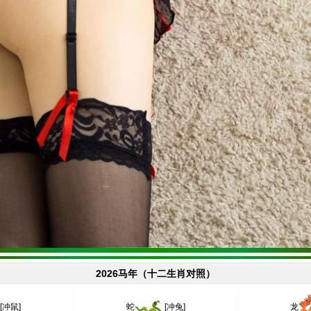
2026马年（十二生肖对照）
[冲鼠]
蛇
[冲兔]
龙