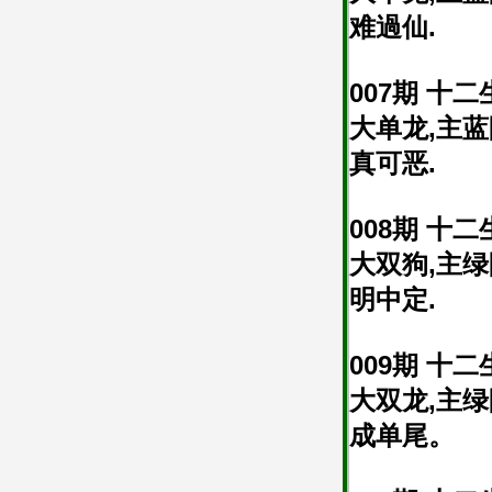
难過仙.
007期 十
大单龙,主蓝
真可恶.
008期 十
大双狗,主绿
明中定.
009期 十
大双龙,主绿
成单尾。