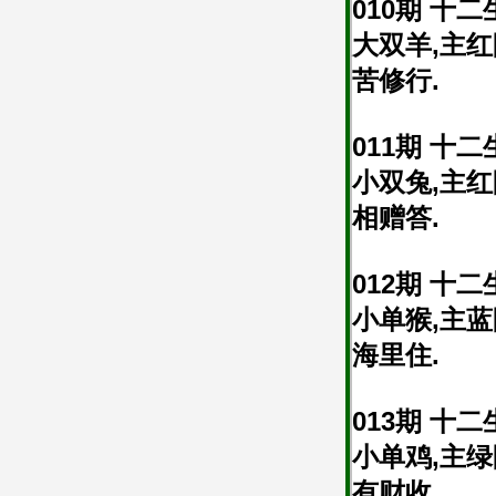
010期 十
大双羊,主红
苦修行.
011期 十
小双兔,主红
相赠答.
012期 十
小单猴,主蓝
海里住.
013期 十
小单鸡,主绿
有财收.