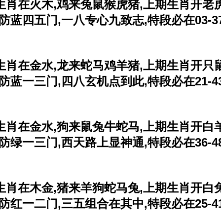
二生肖在火木,鸡来兔鼠猴虎猪,上期生肖开老
防蓝四五门,一八专心九致志,特段必在03-3
二生肖在金水,龙来蛇马鸡羊猪,上期生肖开只
防蓝一三门,四八玄机点到此,特段必在21-4
二生肖在金水,狗来鼠兔牛蛇马,上期生肖开白
防绿一三门,西天路上显神通,特段必在36-4
二生肖在木金,猪来羊狗蛇马兔,上期生肖开白
防红一二门,三五组合在其中,特段必在25-4