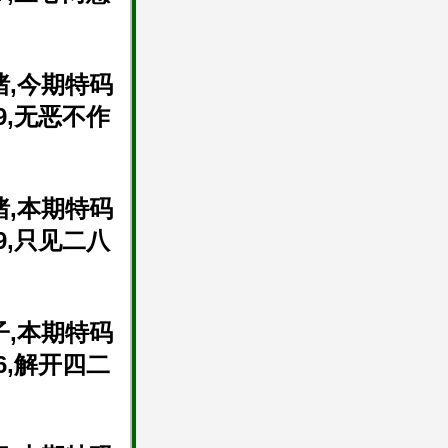
猪,今期特码
9,无恶不作
猪,本期特码
9,只见二八
子,本期特码
6,解开四二