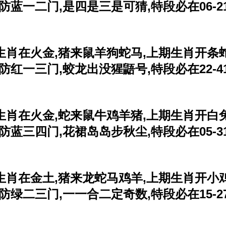
防蓝一二门,是四是三是可猜,特段必在06-2
二生肖在火金,猪来鼠羊狗蛇马,上期生肖开条
防红一三门,蛟龙出没猩鼯号,特段必在22-4
二生肖在火金,蛇来鼠牛鸡羊猪,上期生肖开白
防蓝三四门,花裙岛岛步秋尘,特段必在05-3
二生肖在金土,猪来龙蛇马鸡羊,上期生肖开小
防绿二三门,一一合二定奇数,特段必在15-2