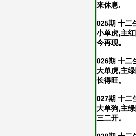
来休息.
025期 十
小单虎,主红
今再现。
026期 十
大单虎,主绿
长得旺。
027期 十
大单狗,主绿
三二开。