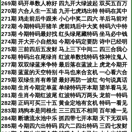
269期 码开单数人称好 四九开大绿波起 双买五百万
270期 六合人生一五追 九开七虎鸡出特 特码在其中
271期 鸡走前后牛跟来 小心中奖二四六 羊后马前对
272期 今期特码开猪羊 虎前鸡后中大奖 特码六中特
273期 今期特码最好找 红头绿尾藏特码 坐马必中钱
274期 开大开小自然知 今期冷码定要防 诗中已经明
275期 三前四后五发财 马上三下中间二 四三合我心
276期 特码出在尾绿肖 红波单数找特码 惊神泣鬼人
277期 双双绿蓝来争特 最后落在蓝波上 虎龙今期开
278期 蓝蓝的天空特别 牛马也来合玄机 一心看六合
279期 双绿生肖有希望 最好再防一波红 句句说真话
280期 生肖今期定单蓝 单绿特码开本期 望羊看马见
281期 生肖今期红波尾 红波特码万两头 龙前一特码
282期 正码可买三十五 黄金定地有玄机 特码一看见
283期 鸡狗本是同根生 三三四五不相同 百年难一见
284期 断塘流水池中乐 抓四带七开本期 天下无双码
285期 今期四六出特码 四六二四出特码 三四七发财