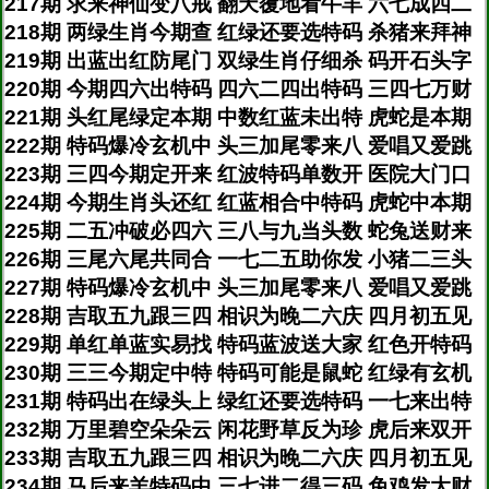
217期 求来神仙变八戒 翻天覆地看牛羊 六七成四二
218期 两绿生肖今期查 红绿还要选特码 杀猪来拜神
219期 出蓝出红防尾门 双绿生肖仔细杀 码开石头字
220期 今期四六出特码 四六二四出特码 三四七万财
221期 头红尾绿定本期 中数红蓝未出特 虎蛇是本期
222期 特码爆冷玄机中 头三加尾零来八 爱唱又爱跳
223期 三四今期定开来 红波特码单数开 医院大门口
224期 今期生肖头还红 红蓝相合中特码 虎蛇中本期
225期 二五冲破必四六 三八与九当头数 蛇兔送财来
226期 三尾六尾共同合 一七二五助你发 小猪二三头
227期 特码爆冷玄机中 头三加尾零来八 爱唱又爱跳
228期 吉取五九跟三四 相识为晚二六庆 四月初五见
229期 单红单蓝实易找 特码蓝波送大家 红色开特码
230期 三三今期定中特 特码可能是鼠蛇 红绿有玄机
231期 特码出在绿头上 绿红还要选特码 一七来出特
232期 万里碧空朵朵云 闲花野草反为珍 虎后来双开
233期 吉取五九跟三四 相识为晚二六庆 四月初五见
234期 马后来羊特码中 三七进二得三码 免鸡发大财