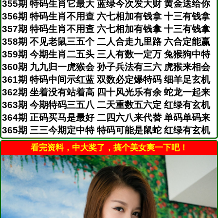
355期 特码生肖它最大 蓝绿今次发大财 黄金送给你
356期 特码生肖不用查 六七相加有钱拿 十三有钱拿
357期 特码生肖不用查 六七相加有钱拿 十三有钱拿
358期 不见老鼠三五个 二人合走九里路 六合定能赢
359期 今期生肖二五头 三人有数一定万 兔猴狗中特
360期 九九归一虎猴会 孙子兵法有三六 虎猴来相会
361期 特码中间示红蓝 双数必定爆特码 细羊足玄机
362期 坐着没有站着高 四十风光乐有余 蛇龙一起来
363期 今期特码三五八 二天重数五六定 红绿有玄机
364期 正码买马是最好 二四六八来代替 单码单码来
365期 三三今期定中特 特码可能是鼠蛇 红绿有玄机
看完资料，中大奖了，搞个美女爽一下吧！