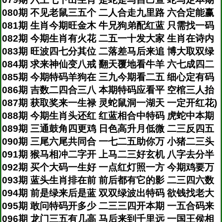
080期 不见老鼠三五个 二人合走九里路 六合定能赢
081期 生肖今期旺金木 牛兄狗弟配红蓝 只需找一码
082期 今期生肖有火花 二五一十发大家 生肖在诗内
083期 旺波四七分其位 二落差马后来追 博大取双绿
084期 求来神仙变八戒 翻天覆地看牛羊 六七成四二
085期 今期特码羊狗在 三九今期看二五 细心定有码
086期 吉数二四合三八 本期特码应看平 空棺三人抬
087期 获取奖来一生禄 灵蛇鼠洞一湖天 一定开红花)
088期 今期生肖头还红 红蓝相合中特码 虎蛇中本期
089期 三通鼓角四更鸡 日色高升月低微 二三反四五
090期 三尾六尾共同合 一七二五助你万 小猪二三头
091期 猴马相冲二字开 上马二三好玄机 八字去分半
092期 买个大码一生好 一点红灯照一方 今期鸡要万
093期 蓝头生肖排在前 前后都有它的影 二三四六数
094期 前是绿来后是蓝 双双绿波出特码 欲钱找老大
095期 敢问特码开多少 二三三四开本期 一五合码来
096期 龙门三五有几高 马后来到千里远 一国王侯相