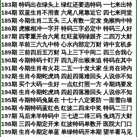
183期 特码出在绿头上 绿红还要选特码 一七来出特
184期 双蓝生肖不用查 六尾八尾靠近它 四七来同堂
185期 今期生肖二五头 三人有数一定发 免猴狗中特
186期 虎猴相冲一字开 特码三字必定中 特码三人好
187期 四零重开合六尾 红旺蓝弱绿跟齐 二四万大财
188期 羊前三六九中特 心水内部定万财 诗中玄机多
189期 三前四后五万财 马上三下中间二 四三合我心
190期 今期特码十盯开 四九开出猴来追 特码在其中
191期 今期生肖有火花 二五一十发大家 生肖在诗内
192期 生肖今期蛇虎鸡 四起四落难回头 人说你不知
193期 买个大码一生好 一点红灯照一方 今期鸡要发
194期 生肖今期蛇虎鸡 四起四落雅回头 人说你不知
195期 今期特码兔鼠在 十七十八定要防 一面雪白墙
196期 今期特码蓝红色 红波二四未中奖 特码二三门
197期 马后来羊特码中 三七进二得三码 兔鸡万大财
198期 三四今期定开来 红波特码单数开 医院大门口
199期 生肖今期定单蓝 单绿特码开本期 望羊看马见