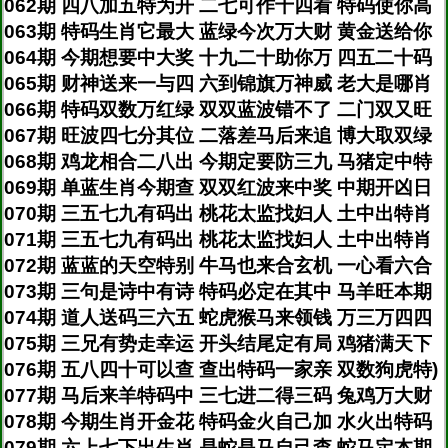
062期 四八加五特为开 二七可作十四看 特码使你高
063期 特码生肖它最大 蓝绿今次万大财 黄金送给你
064期 今期想要中大奖 十九二十助你万 四五二十码
065期 财神送来一与四 六到锦旗万神威 老大是哪肖
066期 特码双数万红绿 双双蓝波错不了 二门双又旺
067期 旺波四七分其位 二落差马后来追 博大取双绿
068期 鸡龙相合二八出 今期定要防三九 马猪定中特
069期 单蓝生肖今期查 双双红波来中奖 中期开凶日
070期 三五七九有码出 桃花太监找妇人 土中出特肖
071期 三五七九有码出 桃花太监找妇人 土中出特肖
072期 蓝蓝的天空特别 牛马也来合玄机 一心看六合
073期 三句是诗中有诗 特码必定在其中 马羊旺本期
074期 道人送码三六五 蛇虎猴马来领钱 万三万四四
075期 三兄有势走幸运 开头结尾定有局 鸡猪满天下
076期 五八四十可以查 查出特码一家亲 双数狗虎特)
077期 马后来羊特码中 三七进二得三码 兔鸡万大财
078期 今期生肖开金花 特码金火自己加 水火出特码
079期 六上七下出生肖 是蛇是马自己查 蛇马定本期