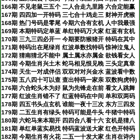
166期 不见老鼠三五个 二人合走九里路 六合定能赢
167期 四四加一开特码 三七合十鸡走三 财神开虎猴
168期 热门号码是零尾 今期六合有玄机 人中我最强
169期 本期特码定单蓝 单红特码万大家 红蓝有玄机
170期 三九三四必开一 今期要防猴猪开 特码在其中
171期 特码出在尾绿肖 红波单数找特码 惊神泣鬼人
172期 猜南猜北不能中 属土属水亦属金 欲钱看女人
173期 今期生肖兴土木 蛇马相见恨见晚 三头定真章
174期 天生一对成伴侣 双双对对兴金水 蓝波看中数
175期 五八四十可以查 查出特码一家亲 双数狗虎特)
176期 六合蛇头木为好 鼠为先锋走在前 看文人跳舞
177期 红波生肖错不了 红蓝特码在中间 单和双两码
178期 四五书头点玄机 谁能一夜十三次 东方三四发
179期 二五生肖有绿头 特码可能是牛头 牛猪中特码
180期 六蛇马来本期开 四四合八看十六 玄机是猜八
181期 单红单蓝实易找 特码蓝波送大家 红色开特码
182期 今期生肖有火花 二五一十发大家 生肖在诗内