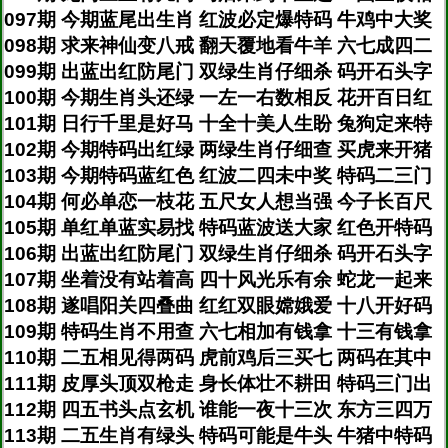
097期 今期蓝尾出生肖 红波必定爆特码 牛鸡中大奖
098期 求来神仙变八戒 翻天覆地看牛羊 六七成四二
099期 出蓝出红防尾门 双绿生肖仔细杀 码开石头字
100期 今期生肖头还绿 一左一右数相反 花开百日红
101期 日行千里是好马 十全十美人生盼 兔狗定来特
102期 今期特码出红绿 两绿生肖仔细查 买虎来开猪
103期 今期特码蓝红色 红波二四未中奖 特码二三门
104期 何必单恋一枝花 五尺女人想当强 今子长百尺
105期 单红单蓝实易找 特码蓝波送大家 红色开特码
106期 出蓝出红防尾门 双绿生肖仔细杀 码开石头字
107期 坐着没有站着高 四十风光乐有余 蛇龙一起来
108期 遂唱阳关四叠曲 红红双眼嫦娥爱 十八开好码
109期 特码生肖不用查 六七相加有钱拿 十三有钱拿
110期 二五相见得两码 虎前鸡后三买七 两码在其中
111期 皮厚头顶双枪走 身长体壮不耕田 特码三门出
112期 四五书头点玄机 谁能一夜十三次 东方三四万
113期 二五生肖有绿头 特码可能是牛头 牛猪中特码