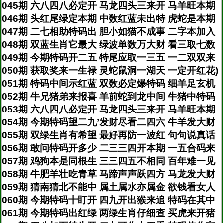
045期 六八四八必定开 马龙四头三来开 马羊旺本期
046期 头红尾绿定本期 中数红蓝未出特 虎蛇是本期
047期 二七相助特码出 胆小如猫不成事 二字本加入
048期 双蓝生肖它最大 绿波单数万大财 看三取七数
049期 今期特码开二五 特尾应取一三五 一二双双来
050期 获取奖来一生禄 灵蛇鼠洞一湖天 一定开红花)
051期 特码中间示红蓝 双数必定爆特码 细羊足玄机
052期 牛兄猪弟来报喜 羊前蛇到龙中间 牛猪中特码
053期 六八四八必定开 马龙四头三来开 马羊旺本期
054期 今期特码望二九’发财尽看二四六 牛羊发大财
055期 双绿生肖有希望 最好再防一波红 句句说真话
056期 敢问特码开多少 二三三四开本期 一五合码来
057期 鸡狗本是同根生 三三四五不相同 百年难一见
058期 牛肥羊壮吃青草 马蹄声声跃四方 马龙发大财
059期 猜南猜北不能中 属土属水亦属金 欲钱看女人
060期 今期特码十盯开 四九开出猴来追 特码在其中
061期 今期特码出红绿 两绿生肖仔细查 买虎来开猪