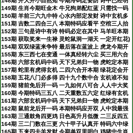
148期 开大开小自然知 今期冷码定要防 诗中已经明
149期 生肖今期旺金木 牛兄狗弟配红蓝 只需找一码
150期 羊前三六九中特 心水内部定发财 诗中玄机多
151期 吉数二四合三八 本期特码应看平 空棺三人抬
152期 三句是诗中有诗 特码必定在其中 马羊旺本期
153期 获取奖来一生禄 灵蛇鼠洞一湖天 一定开红花)
154期 双双绿蓝来争特 最后落在蓝波上 虎龙今期开
155期 东三西七在变通 一体真经转六尘 买三用六合
156期 六部玄机码中码 天下兄弟归一物 虎蛇定本期
157期 蛇里有虎得玄机 二四六合开本期 绿花定会开
158期 五花八门必多得 四十九个数中合 玄机谁不知
159期 猪前免后开一码 一九如何八可合 人人中大奖
160期 今期特码三五八 二天重数五六定 红绿有玄机
161期 六部玄机码中码 天下兄弟归一物 虎蛇定本期
162期 鼠前龙后开一码 本期特码应开双 人中我最强
163期 三通鼓角四更鸡 日色高升月低微 二三反四五
164期 三二门数在三更 六十甲子认真开 特码六中绿
165期 五来四去羊发财 今期单双里明白 鸡猪中生肖