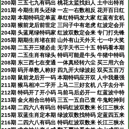
200期 三五七九有码出 桃花太监找妇人 土中出特肖
201期 今期生肖头还绿 一左一右数相反 花开百日红
202期 本期特码定单蓝 单红特码发大家 红蓝有玄机
203期 猴前龙后前世定 三问子中有老虎 红波定会开
204期 头蓝尾绿特码家 红波双数定会来 专门打先锋
205期 期期生肖堵在前 山外有山天外天 七一中大奖
206期 二五开三猪必走 无字天书三十五 特码看本期
207期 二五生肖有绿头 特码可能是牛头 牛猪中特码
208期 东三西七在变通 一体真经转六尘 买三用六合
209期 码开单数人称好 四九开大绿波起 双买五百万
210期 鼠前龙后开一码 本期特码应开双 人中我最强
211期 猴马相冲二字开 上马二三好玄机 八字去分半
212期 特码开了开小码 马前马后必开一 红蓝波中特
213期 金火相合出特码 三五一五自己查 牛鬼蛇神到
214期 二四六八有码出 特码红波双数来 长江三狭水
215期 双蓝生肖定本期 绿波双数找特码 定蓝四五来
216期 二四六八有码出 特码红波双数来 长江三狭水